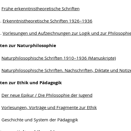
1
Frühe erkenntnistheoretische Schriften
2.
Erkenntnistheoretische Schriften 1926–1936
3.
Vorlesungen und Aufzeichnungen zur Logik und zur Philosophi
iften zur Naturphilosophie
1
Naturphilosophische Schriften 1910–1936 (Manuskripte)
2
Naturphilosophische Schriften. Nachschriften, Diktate und Not
ften zur Ethik und Pädagogik
1
Der neue Epikur / Die Philosophie der Jugend
2
Vorlesungen, Vorträge und Fragmente zur Ethik
 Geschichte und System der Pädagogik