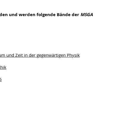
urden und werden folgende Bände der
MSGA
aum und Zeit in der gegenwärtigen Physik
thik
6