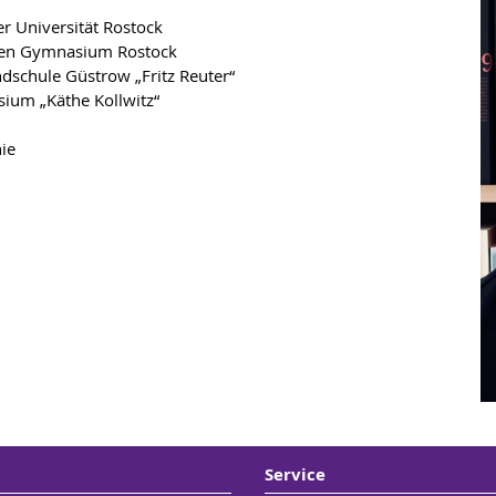
r Universität Rostock
chen Gymnasium Rostock
dschule Güstrow „Fritz Reuter“
ium „Käthe Kollwitz“
ophie
Service